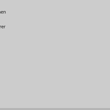
hen
rer