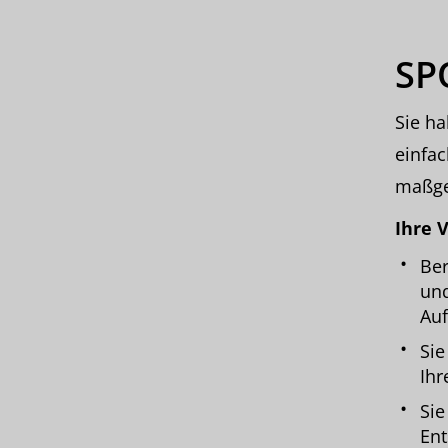
SP
Sie ha
einfac
maßge
Ihre V
Ber
und
Auf
Sie
Ihr
Sie
Ent