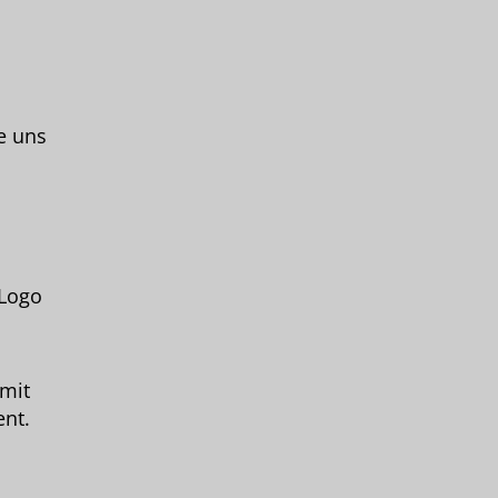
e uns
 Logo
 mit
ent.