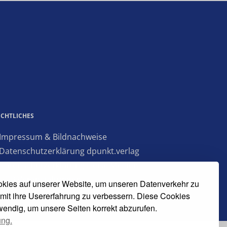
ECHTLICHES
 Impressum & Bildnachweise
 Datenschutzerklärung dpunkt.verlag
 Datenschutzerklärung Heise Medien
 AGB Veranstaltungen
kies auf unserer Website, um unseren Datenverkehr zu
mit ihre Usererfahrung zu verbessern. Diese Cookies
twendig, um unsere Seiten korrekt abzurufen.
ung.