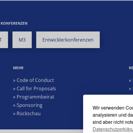
E KONFERENZEN
T
M3
Entwicklerkonferenzen
MEHR
R
» Code of Conduct
»
» Call for Proposals
»
» Programmbeirat
»
» Sponsoring
»
Wir verwenden Coo
» Rückschau
analysieren und da
sind aber nicht no
Datenschutzerklär