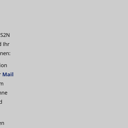
 S2N
 Ihr
nnen:
ion
r
Mail
am
nne
d
en